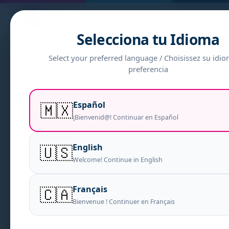
EXPO M
Selecciona tu Idioma
Select your preferred language / Choisissez su idi
preferencia
🇲🇽
Español
¡Bienvenid@! Continuar en Español
🇺🇸
English
Welcome! Continue in English
🇨🇦
Français
Bienvenue ! Continuer en Français