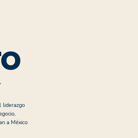
TO
r
 liderazgo
gocio,
tan a México