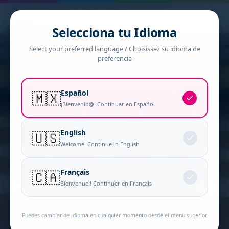
Selecciona tu Idioma
Select your preferred language / Choisissez su idioma de
preferencia
Español
🇲🇽
¡Bienvenid@! Continuar en Español
English
🇺🇸
Welcome! Continue in English
Français
🇨🇦
Bienvenue ! Continuer en Français
Puedes cambiar de idioma en cualquier momento desde el menú superior.