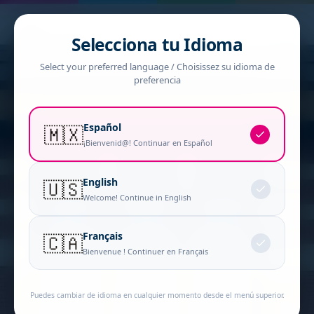
Selecciona tu Idioma
Select your preferred language / Choisissez su idioma de
preferencia
Español
🇲🇽
¡Bienvenid@! Continuar en Español
English
🇺🇸
Welcome! Continue in English
Français
🇨🇦
Bienvenue ! Continuer en Français
Puedes cambiar de idioma en cualquier momento desde el menú superior.