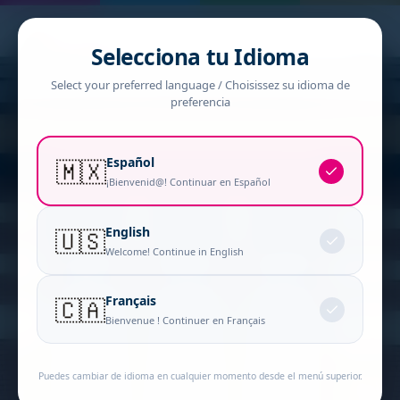
Selecciona tu Idioma
Select your preferred language / Choisissez su idioma de
preferencia
Español
🇲🇽
¡Bienvenid@! Continuar en Español
English
🇺🇸
Welcome! Continue in English
Français
🇨🇦
Bienvenue ! Continuer en Français
Puedes cambiar de idioma en cualquier momento desde el menú superior.