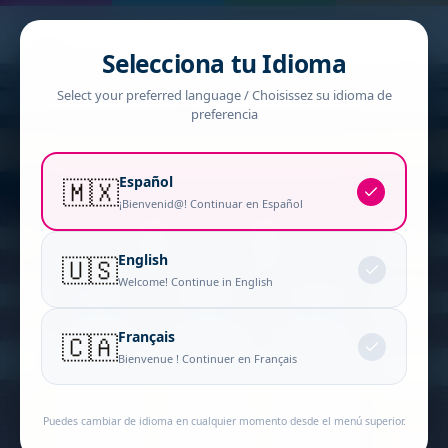
Selecciona tu Idioma
Select your preferred language / Choisissez su idioma de
preferencia
Español
🇲🇽
¡Bienvenid@! Continuar en Español
English
🇺🇸
Welcome! Continue in English
Français
🇨🇦
Bienvenue ! Continuer en Français
Puedes cambiar de idioma en cualquier momento desde el menú superior.