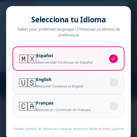
Selecciona tu Idioma
Select your preferred language / Choisissez su idioma de
preferencia
Español
🇲🇽
¡Bienvenid@! Continuar en Español
English
🇺🇸
Welcome! Continue in English
Français
🇨🇦
Bienvenue ! Continuer en Français
Puedes cambiar de idioma en cualquier momento desde el menú superior.